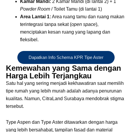
tersebut.
Type Aspen dan Type Aster ditawarkan dengan harga
yang lebih bersahabat, tampilan fasad dan material
premium yang digunakan 100% sama dengan Type
Arden yang ikonik.
Ini artinya, Anda tetap mendapatkan prestise dan estetika
arsitektur modern tropis yang mewah.
Penggunaan material dinding, kusen, hingga detail
finishing
eksterior yang dipertahankan demi menjaga
standar tinggi kawasan Palma Grandia Extension,
menjadikan rumah di Surabaya ini investasi kebanggaan
yang sangat bernilai.
Mengapa Harus Melirik Rumah