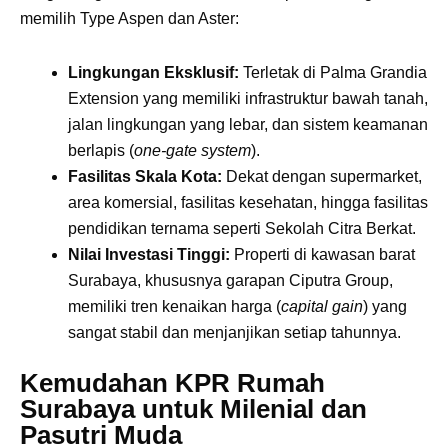
Kemudahan KPR Rumah
Surabaya untuk Milenial dan
Pasutri Muda
Ciputra Group sangat memahami bahwa fleksibilitas cara
bayar adalah kunci utama bagi pasangan muda yang
sedang mencari rumah pertama.
Oleh karena itu, penjualan Type Aspen dan Aster ini
didukung oleh berbagai bank besar penyedia layanan
KPR rumah Surabaya. Proses pengajuan KPR kini
dibuat jauh lebih mudah dengan promo-promo menarik
seperti DP 0%, suku bunga rendah yang bersaing,
hingga subsidi biaya-biaya KPR tertentu.
Memiliki rumah mewah 2 lantai kini bukan lagi beban
finansial yang berat, melainkan langkah perencanaan
masa depan yang matang dan terukur.