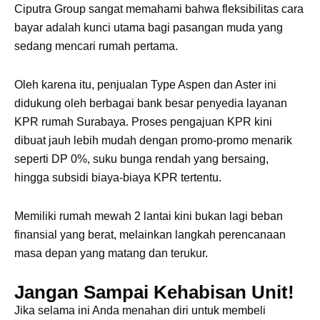
Jangan Sampai Kehabisan Unit!
Jika selama ini Anda menahan diri untuk membeli
properti di CitraLand karena masalah
budget
, kehadiran
Type Aspen dan Type Aster adalah momentum emas
yang tidak boleh dilewatkan.
Anda bisa mendapatkan kemewahan, material premium,
dan fasad 100% serupa dengan Type Arden, namun
dengan harga rumah 2M-an yang jauh lebih masuk akal.
Unit di cluster Palma Grandia Extension selalu menjadi
incaran utamanya karena jumlahnya yang
terbata
s
(Limited).
Segera jadwalkan kunjungan Anda ke
show unit
untuk