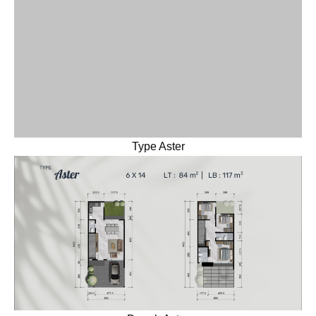
Denah Aster
Jika Anda menyukai efisiensi ruang yang cerdas dengan
estetika rumah minimalis modern di Surabaya, Type Aster
(6×14 meter) hadir sebagai solusi hunian compact yang
presisi.
Dengan Luas Tanah 84m dan Luas Bangunan 117m, tipe
ini dirancang dengan konsep
compact house
yang
memaksimalkan sirkulasi udara (cross ventilation) dan
limpahan cahaya alami. Hal ini membuat suasana rumah
tetap terasa luas, terang, dan sejuk sepanjang hari.
Spesifikasi & Layout Type Aster: