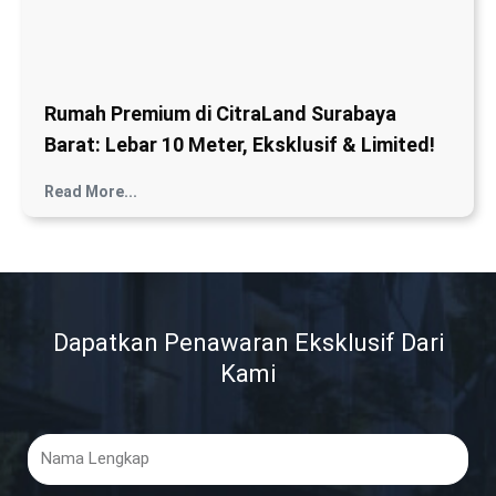
Nama
Lengkap
Email
No.
Whatsapp
Kota
Domisili
Download Brosur
*Keamanan data Anda terjamin. Kami tidak akan memberikan data Anda
ke pihak manapun.