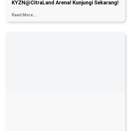
Rumah Premium di CitraLand Surabaya
Barat: Lebar 10 Meter, Eksklusif & Limited!
Read More...
Dapatkan Penawaran Eksklusif Dari
Kami