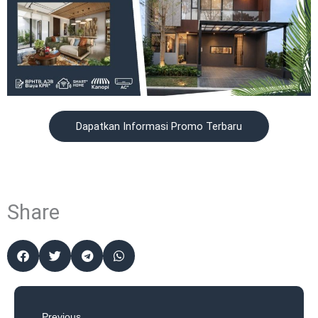
Prev
Previous
Open Now! Sport Center Surabaya Terbesar: KYZN@CitraLand Arena! Kunjungi Sekarang!
What's New
Related Posts