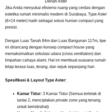
Kamar Tidur:
3 Kamar Tidur (Semua terletak di
lantai 2, menciptakan
private zone
yang tenang
untuk beristirahat)
Kamar Mandi:
2 Kamar Mandi (di lantai 2) + 1
Powder Room
/ Toilet Tamu (di lantai 1)
Area Lantai 1:
Area ruang tamu dan ruang makan
terintegrasi tanpa sekat (
open space
),
menciptakan kesan ruang yang lapang dan
fleksibel.
Dapatkan Info Schema KPR Tipe Aster
Kemewahan yang Sama dengan
Harga Lebih Terjangkau
Satu hal yang sering menjadi kekhawatiran saat memilih
tipe rumah yang lebih murah adalah adanya penurunan
kualitas. Namun, CitraLand Surabaya mendobrak stigma