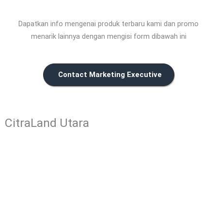
Dapatkan info mengenai produk terbaru kami dan promo
menarik lainnya dengan mengisi form dibawah ini
Contact Marketing Executive
CitraLand Utara
CitraLand Utara Surabaya terletak di Surabaya Barat. Sebuah
kawasan yang sangat potensial dan strategis, menjadi pusat
keramaian serta aktifitas di Surabaya Barat.
Menu