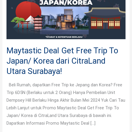
Free
Trip
To
Japan/
Korea
dari
Maytastic Deal Get Free Trip To
CitraLand
Japan/ Korea dari CitraLand
Utara
Surabaya!
Utara Surabaya!
Beli Rumah, dapatkan Free Trip ke Jepang dan Korea? Free
Trip 6D5N (Berlaku untuk 2 Orang) Hanya Pembelian Unit
Dempsey Hill Berlaku Hinga Akhir Bulan Mei 2024 Yuk Cari Tau
Lebih Lanjut untuk Promo Maytastic Deal Get Free Trip To
Japan/ Korea di CitraLand Utara Surabaya di bawah ini.
Dapatkan Informasi Promo Maytastic Deal […]