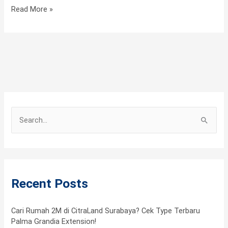
Read More »
S
e
a
r
Recent Posts
c
h
f
Cari Rumah 2M di CitraLand Surabaya? Cek Type Terbaru
Palma Grandia Extension!
o