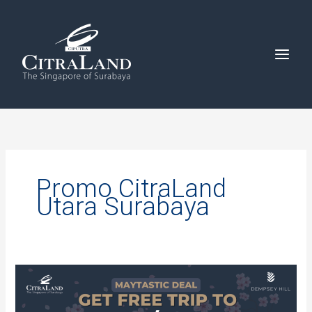
Skip
to
content
Promo CitraLand
Utara Surabaya
Maytastic
Deal
Get