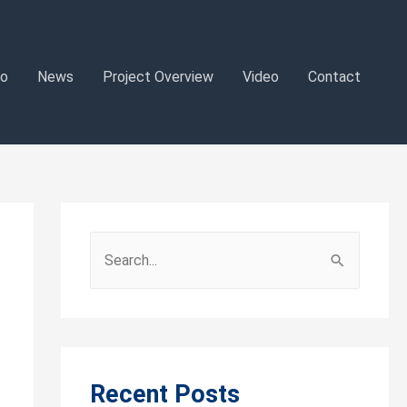
o
News
Project Overview
Video
Contact
S
e
a
r
c
Recent Posts