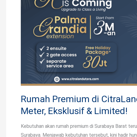
Surabaya
Barat:
Lebar
10
Meter,
Eksklusif
&
Limited!
Rumah Premium di CitraLand
Meter, Eksklusif & Limited!
Kebutuhan akan rumah premium di Surabaya Barat teru
Surabaya. Menjawab kebutuhan tersebut, kini hadir hun