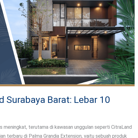
 Surabaya Barat: Lebar 10
s meningkat, terutama di kawasan unggulan seperti CitraLand
ian terbaru di Palma Grandia Extension, yaitu sebuah produk