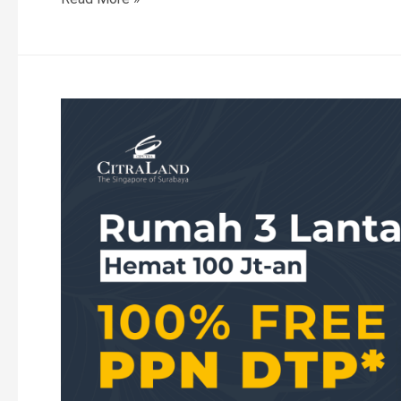
PPN
DTP
Diperpanjang!
Saatnya
Miliki
Rumah
Impian
di
CitraLand
Surabaya