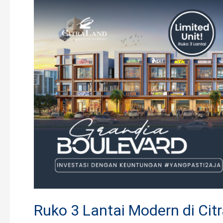
3
Lantai
Modern
di
CitraLand
Surabaya.
Lokasi
Strategis,
Harga
Mulai
3
Miliar
Ruko 3 Lantai Modern di Cit