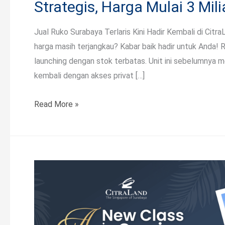
Strategis, Harga Mulai 3 Mili
Jual Ruko Surabaya Terlaris Kini Hadir Kembali di Cit
harga masih terjangkau? Kabar baik hadir untuk Anda! 
launching dengan stok terbatas. Unit ini sebelumnya men
kembali dengan akses privat […]
Read More »
Rumah
Premium
di
CitraLand