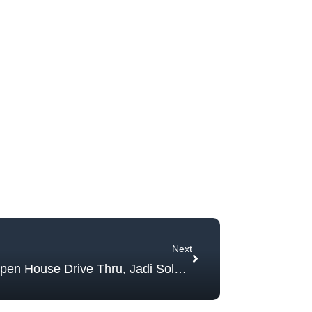
Next
Next
CitraLand Surabaya gelar Open House Drive Thru, Jadi Solusi pemasaran di Tengah Pandemi