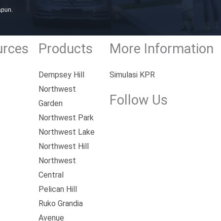
apun.
urces
Products
More Information
Dempsey Hill
Simulasi KPR
Northwest
Follow Us
Garden
Northwest Park
F
I
Y
X
Northwest Lake
a
n
o
-
Northwest Hill
c
s
u
t
Northwest
e
t
t
w
Central
b
a
u
i
Pelican Hill
o
g
b
t
Ruko Grandia
o
r
e
t
Avenue