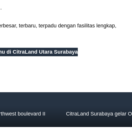
.
rbesar, terbaru, terpadu dengan fasilitas lengkap,
u di CitraLand Utara Surabaya
thwest boulevard II