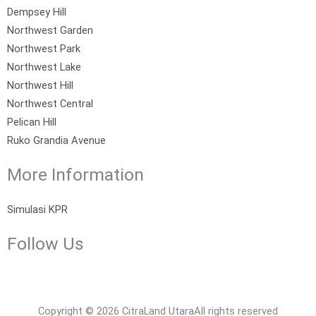
Dempsey Hill
Northwest Garden
Northwest Park
Northwest Lake
Northwest Hill
Northwest Central
Pelican Hill
Ruko Grandia Avenue
More Information
Simulasi KPR
Follow Us
F
I
Y
X
a
n
o
-
Copyright © 2026 CitraLand Utara
All rights reserved
c
s
u
t