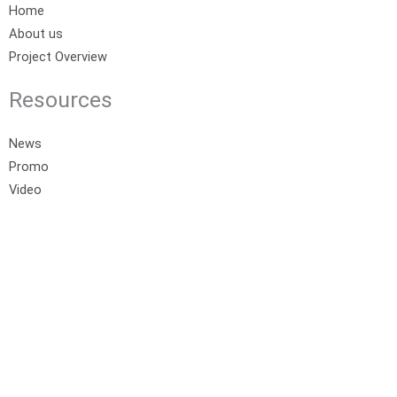
Home
About us
Project Overview
Resources
News
Promo
Video
Contact
Products
Dempsey Hill
Northwest Garden
Northwest Park
Northwest Lake
Northwest Hill