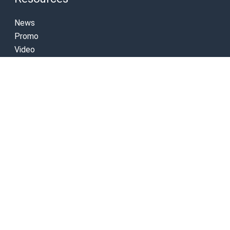
News
Promo
Video
Contact
Products
Dempsey Hill
Northwest Garden
Northwest Park
Northwest Lake
Northwest Hill
Northwest Central
Pelican Hill
Ruko Grandia Avenue
More Information